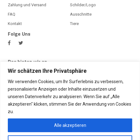
Zahlung und Versand
Schilder/Logo
FAQ
Ausschnitte
Kontakt
Tiere
Folge Uns
Das bieten wir an
Bei BlechMal bekommst du viele Produkte, unter anderem ein
Wir schätzen Ihre Privatsphäre
Alu Riffelblech oder Alu Lochblech, Edelstahlblech,
Aluminiumblech, Blechprofile, Alu Winkelprofil, Warzenbleche,
Wir verwenden Cookies, um Ihr Surferlebnis zu verbessern,
Edelstahl Lochblech und vieles weiteres. Desweiteren bieten
personalisierte Anzeigen oder Inhalte einzusetzen und
wir auch Laserschneiden, Edelstahl Schilder,
unseren Datenverkehr zu analysieren. Wenn Sie auf „Alle
Wasserstrahlschneiden, Firmenlogos aus Edelstahl, Fußmatten
akzeptieren" klicken, stimmen Sie der Anwendung von Cookies
aus Edelstahl an.
zu.
Wir akzeptieren
Alle akzeptieren