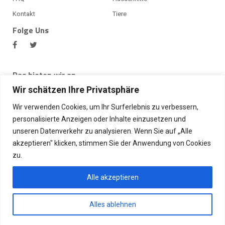
Kontakt
Tiere
Folge Uns
Das bieten wir an
Bei BlechMal bekommst du viele Produkte, unter anderem ein
Wir schätzen Ihre Privatsphäre
Alu Riffelblech oder Alu Lochblech, Edelstahlblech,
Aluminiumblech, Blechprofile, Alu Winkelprofil, Warzenbleche,
Wir verwenden Cookies, um Ihr Surferlebnis zu verbessern,
Edelstahl Lochblech und vieles weiteres. Desweiteren bieten
personalisierte Anzeigen oder Inhalte einzusetzen und
wir auch Laserschneiden, Edelstahl Schilder,
unseren Datenverkehr zu analysieren. Wenn Sie auf „Alle
Wasserstrahlschneiden, Firmenlogos aus Edelstahl, Fußmatten
akzeptieren" klicken, stimmen Sie der Anwendung von Cookies
aus Edelstahl an.
zu.
Wir akzeptieren
Alle akzeptieren
Alles ablehnen