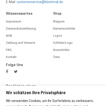
E-Mail:
customerservice@blechmal.de
Wissenswertes
Shop
Impressum
Wappen
Datenschutzerklärung
Namensschilder
AGB
Logos
Zahlung und Versand
Schilder/Logo
FAQ
Ausschnitte
Kontakt
Tiere
Folge Uns
Das bieten wir an
Bei BlechMal bekommst du viele Produkte, unter anderem ein
Wir schätzen Ihre Privatsphäre
Alu Riffelblech oder Alu Lochblech, Edelstahlblech,
Aluminiumblech, Blechprofile, Alu Winkelprofil, Warzenbleche,
Wir verwenden Cookies, um Ihr Surferlebnis zu verbessern,
Edelstahl Lochblech und vieles weiteres. Desweiteren bieten