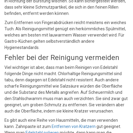
in Richtung der Bürstung wischen. So kann sichergestellt werden,
dass sehr kleine Schmutzpartikel, die sich in den feinen Rillen
befinden, entfernt werden können.
Zum Entfernen von Fingerabdrücken reicht meistens ein weiches
Tuch. Als Reinigungsmittel genügt ein herkömmliches Spülmittel,
welches am besten mit lauwarmem Wasser verwendet wird. Für
Gastro-Küchen gelten selbstverständlich andere
Hygienestandards.
Fehler bei der Reinigung vermeiden
Viel wichtiger ist aber, dass man beim Reinigen von Edelstahl
folgende Dinge nicht macht. Chlorhaltige Reinigungsmittel sind
tabu, denn dagegen ist Edelstahl nicht resistent. Auch andere
scharfe Reinigungsmittel wie Salzsäure würden die Oberfläche
und die Substanz des Metalls angreifen. Auf Scheuermilch und
den Stahlschwamm muss man auch verzichten. Sie sind zwar gut
geeignet, um groben Schmutz zu entfernen. Sie verändern aber
auch die Oberfläche, indem sie kleine Kratzer verursachen.
Es gibt auch eine Reihe von Hausmitteln, die man verwenden
kann. Zahnpaste ist zum
Entfernen von Kratzern
gut geeignet.
Wenn man
Edelstahl polieren
möchte, dann kann man die