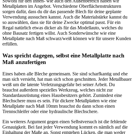
Sowohl für den Innen- wie auch den Außenbereich haben wir
Metallplatten im Angebot. Verschiedene Oberflächenstrukturen
sorgen dafür, dass du dir das passende Blech für deine geplante
Verwendung aussuchen kannst. Auch die Materialstärke kannst du
so auswählen, dass sie für deine Zwecke optimal passt. Für ein
Regal natürlich etwas dicker als für das Modellauto, welches du
ohne Bausatz fertigen willst. Auch Sonderwünsche wie eine
Metallplatte nach Maß schwarz/weiß können wir für unsere Kunden
erfüllen.
Was spricht dagegen, selbst eine Metallplatte nach
Maß anzufertigen
Eines haben alle Bleche gemeinsam. Sie sind scharfkantig und ehe
man sich versieht, hat man sich schon geschnitten. Jeder Metallbauer
weiß um die latente Verletzungsgefahr bei seiner Arbeit. Du
brauchst außerdem spezielles Werkzeug, welches nicht zur
Standardausrüstung eines Hausbesitzers gehört. Zumindest eine
Blechschere muss es sein. Für dickere Metallplatten wie eine
Metallplatte nach Maß 10mm brauchst du dann schon einen
Trennschleifer oder eine hydraulische Blechschere.
Ein weiteres Argument gegen einen Selbstversuch ist die fehlende
Genauigkeit. Bei fast jeder Verwendung kommt es nämlich auf die
Einhaltung der Maße an. Sonst entstehen Lücken, die man weder