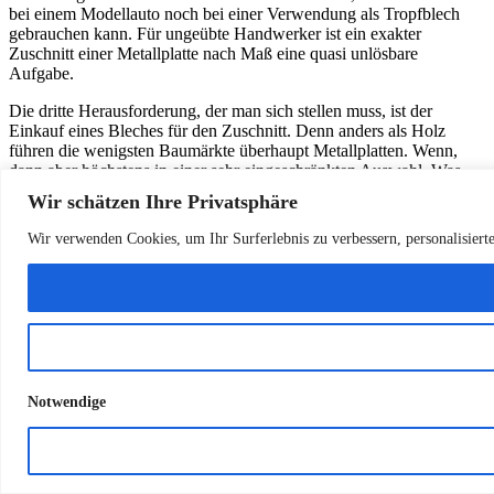
bei einem Modellauto noch bei einer Verwendung als Tropfblech
gebrauchen kann. Für ungeübte Handwerker ist ein exakter
Zuschnitt einer Metallplatte nach Maß eine quasi unlösbare
Aufgabe.
Die dritte Herausforderung, der man sich stellen muss, ist der
Einkauf eines Bleches für den Zuschnitt. Denn anders als Holz
führen die wenigsten Baumärkte überhaupt Metallplatten. Wenn,
dann aber höchstens in einer sehr eingeschränkten Auswahl. Was
bleibt, ist die Bestellung im Baumarkt oder online. Beides ist aber
Wir schätzen Ihre Privatsphäre
mit Wartezeit verbunden, bevor man überhaupt loslegen kann.
Wir verwenden Cookies, um Ihr Surferlebnis zu verbessern, personalisier
Konfiguriere deine eigene Metallplatte
nach Maß
Damit wir auch Aufträge von Privatpersonen annehmen können,
haben wir versucht, so viel zu automatisieren wie möglich. Und
dazu zählt auch der Bestellprozess, der bei uns über den
Blechkonfigurator
abgebildet wird. Du selbst erfasst alle Angaben
Notwendige
für deine Metallplatte nach Maß. Darum kann man bei uns auch
rund um die Uhr bestellen und ist nicht an Öffnungszeiten
gebunden.
Das geht übrigens spielen leicht, denn wir haben sehr viel Wert