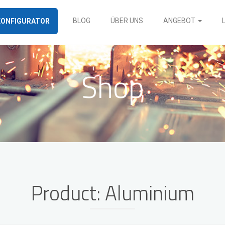
BLOG
ÜBER UNS
ANGEBOT
KONFIGURATOR
Shop
Edelstahlblech 2mm
Product: Aluminium
Edelstahlblech 3mm
Edelstahl geschliffen
Edelstahl gebürstet