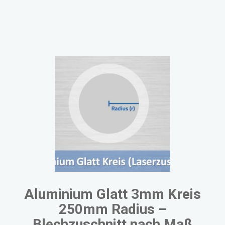
Alu Riffelblech
L Profil Edelstahl
Edelstahl Winkel ungleichschenklig
Z-Profil Edelstahl
Alu-Z-Profil
Aluminium Glatt 3mm Kreis
250mm Radius –
Blechzuschnitt nach Maß