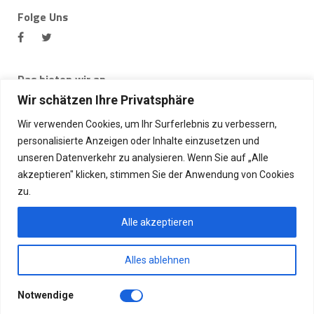
Folge Uns
Das bieten wir an
Bei BlechMal bekommst du viele Produkte, unter anderem ein
Wir schätzen Ihre Privatsphäre
Alu Riffelblech oder Alu Lochblech, Edelstahlblech,
Aluminiumblech, Blechprofile, Alu Winkelprofil, Warzenbleche,
Wir verwenden Cookies, um Ihr Surferlebnis zu verbessern,
Edelstahl Lochblech und vieles weiteres. Desweiteren bieten
personalisierte Anzeigen oder Inhalte einzusetzen und
wir auch Laserschneiden, Edelstahl Schilder,
unseren Datenverkehr zu analysieren. Wenn Sie auf „Alle
Wasserstrahlschneiden, Firmenlogos aus Edelstahl, Fußmatten
akzeptieren" klicken, stimmen Sie der Anwendung von Cookies
aus Edelstahl an.
zu.
Wir akzeptieren
Alle akzeptieren
Alles ablehnen
Notwendige
BlechMal © 2021. Alle Rechte vorbehalten